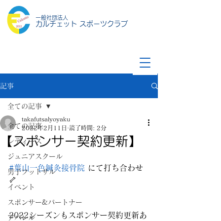
一般社団法人
カルチェット スポーツクラブ
記事
全ての記事
takafutsalyoyaku
全ての記事
2022年2月11日
読了時間: 2分
【スポンサー契約更新】
レディース
ジュニアスクール
#葉山一色鍼灸接骨院
 にて打ち合わせ
男子フットサル
🦴
イベント
スポンサー&パートナー
2022シーズンもスポンサー契約更新あ
アパレル