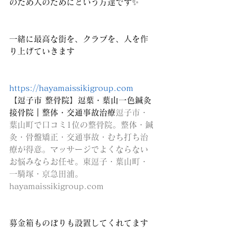
のため人のためにという方達です✨
一緒に最高な街を、クラブを、人を作
り上げていきます
https://hayamaissikigroup.com
【逗子市 整骨院】逗葉・葉山一色鍼灸
接骨院｜整体・交通事故治療
逗子市・
葉山町で口コミ1位の整骨院。整体・鍼
灸・骨盤矯正・交通事故・むち打ち治
療が得意。マッサージでよくならない
お悩みならお任せ。東逗子・葉山町・
一騎塚・京急田浦。
hayamaissikigroup.com
募金箱ものぼりも設置してくれてます