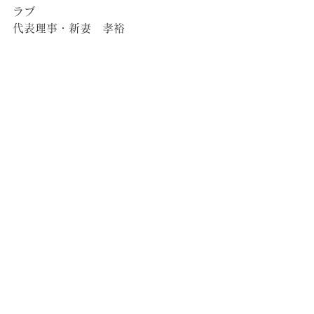
ラブ
代表理事・新妻　孝裕