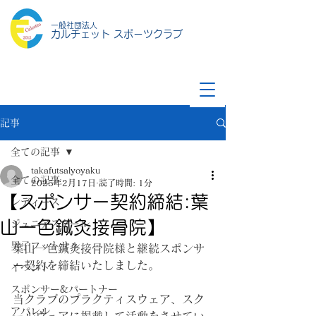
一般社団法人
カルチェット スポーツクラブ
記事
全ての記事
takafutsalyoyaku
全ての記事
2025年2月17日
読了時間: 1分
【スポンサー契約締結:葉
レディース
山一色鍼灸接骨院】
ジュニアスクール
男子フットサル
葉山一色鍼灸接骨院様と継続スポンサ
ー契約を締結いたしました。
イベント
スポンサー&パートナー
当クラブのプラクティスウェア、スク
アパレル