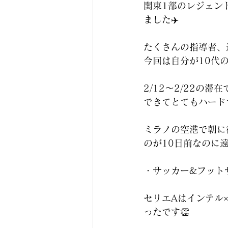
関東1部のレジェン
ました✈️
たくさんの指導者、
今回は自分が10代
2/12〜2/22の
できてとてもハード
ミラノの空港で朝に
のが10日前なのに
・サッカー&フットサ
セリエAはインテル
ったです👏