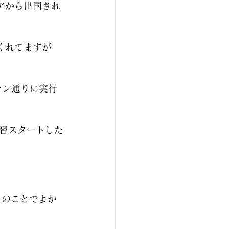
アから出国され
くれてますが
プラン通りに実行
習スタートした
とのことでよか