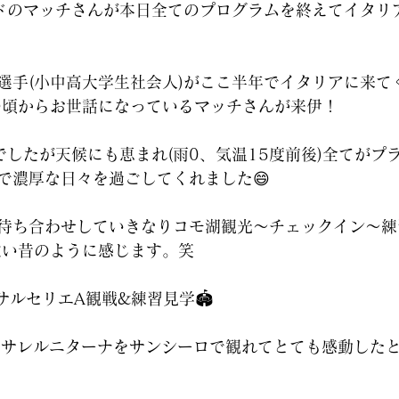
ドのマッチさんが本日全てのプログラムを終えてイタリ
選手(小中高大学生社会人)がここ半年でイタリアに来て
の頃からお世話になっているマッチさんが来伊！
滞在でしたが天候にも恵まれ(雨0、気温15度前後)全てが
で濃厚な日々を過ごしてくれました😄
待ち合わせしていきなりコモ湖観光〜チェックイン〜練
遠い昔のように感じます。笑
ルセリエA観戦&練習見学🏟️
×サレルニターナをサンシーロで観れてとても感動した