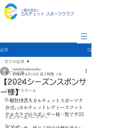
一般社団法人
カルチェット スポーツクラブ
記事
全ての記事
takafutsalyoyaku
全ての記事
2024年4月13日
読了時間: 1分
【2024シーズンスポンサ
レディース
ー様】
ジュニアスクール
男子フットサル
一般社団法人カルチェットスポーツク
ラブ、カルチェットレディースフット
イベント
サルクラブのスポンサー様一覧です🙇‍♂️
スポンサー&パートナー
アパレル